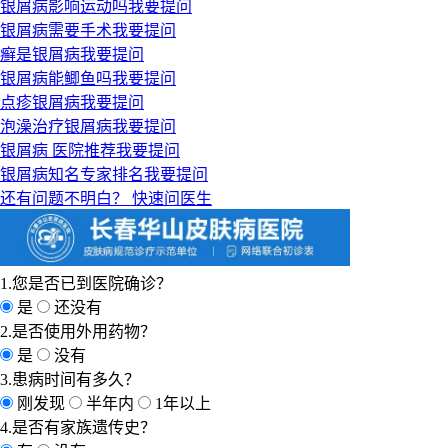
银屑病影响运动吗
我要提问
银屑病需要手术
我要提问
癣是银屑病
我要提问
银屑病能鲫鱼吗
我要提问
点疹银屑病
我要提问
泡澡治疗银屑病
我要提问
银屑病 医院推荐
我要提问
银屑病知名专家排名
我要提问
还有问题不明白？
快速问医生
1.您是否已到医院确诊？
是
还没有
2.是否使用外用药物？
是
没有
3.患病时间有多久？
刚发现
半年内
1年以上
4.是否有家族遗传史？