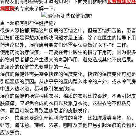
者朋友们有哪些需要知道的知识？下面我们就跟随
长春博润皮肤
病医院
的专家来了解一下。
患上湿疹有哪些保健措施?
很多人恐怕都深陷这种疾病的苦恼之中，但是苦恼归苦恼，患者
朋友们还是得想办法解决问题才是正道，除了在医生的指导下用
药治疗以外，湿疹患者朋友们还需要认真做好以下护理工作。
使用药物治疗湿疹，一定要在专业医生的指导下用药，因为很多
药物对患者都会产生很大的毒副作用，避免造成其他不良后果。
是湿疹的保健首先要重视的一点。
湿疹的保健还需要避免快速的温度变化，快速的温度变化可能是
引起湿疹的原因。从热乎乎的屋内踏入冰冷的户外，或从冷气房
中进入热水浴，都可能引发皮肤病。
湿疹的保健包括穿棉质衣服：棉质的衣服比较柔软，不会引起皮
肤瘙痒。应避免合成的衣料以及紧身衣物。这些衣物不但粘身
体，而且可能会导致湿疹患者的皮肤发痒。
另外，饮食还要避免辛辣刺激性的食物，比如腥发类食物，鱼、
虾等，海味葱、辣椒、浓茶、咖啡及其他容易引起湿疹的食物也
应该禁食。