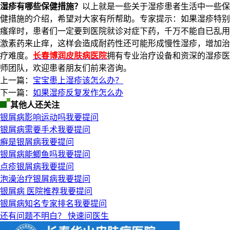
湿疹有哪些保健措施？
以上就是一些关于湿疹患者生活中一些保
健措施的介绍，希望对大家有所帮助。专家提示：如果湿疹特别
瘙痒时，患者们一定要到医院就诊对症下药，千万不能自已乱用
激素药来止痒，这样会造成耐药性还可能形成慢性湿疹，增加治
疗难度。
长春博润皮肤病医院
拥有专业治疗设备和资深的湿疹医
师团队，欢迎患者朋友们前来咨询。
上一篇：
宝宝患上湿疹该怎么办？
下一篇：
如果湿疹反复发作怎么办
其他人还关注
银屑病影响运动吗
我要提问
银屑病需要手术
我要提问
癣是银屑病
我要提问
银屑病能鲫鱼吗
我要提问
点疹银屑病
我要提问
泡澡治疗银屑病
我要提问
银屑病 医院推荐
我要提问
银屑病知名专家排名
我要提问
还有问题不明白？
快速问医生