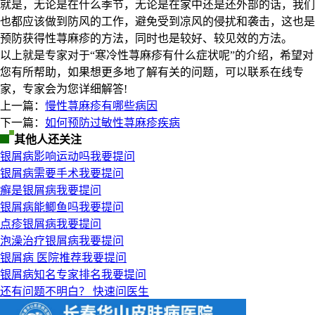
就是，无论是在什么季节，无论是在家中还是还外部的话，我们
也都应该做到防风的工作，避免受到凉风的侵扰和袭击，这也是
预防获得性荨麻疹的方法，同时也是较好、较见效的方法。
以上就是专家对于“寒冷性荨麻疹有什么症状呢”的介绍，希望对
您有所帮助，如果想更多地了解有关的问题，可以联系在线专
家，专家会为您详细解答!
上一篇：
慢性荨麻疹有哪些病因
下一篇：
如何预防过敏性荨麻疹疾病
其他人还关注
银屑病影响运动吗
我要提问
银屑病需要手术
我要提问
癣是银屑病
我要提问
银屑病能鲫鱼吗
我要提问
点疹银屑病
我要提问
泡澡治疗银屑病
我要提问
银屑病 医院推荐
我要提问
银屑病知名专家排名
我要提问
还有问题不明白？
快速问医生